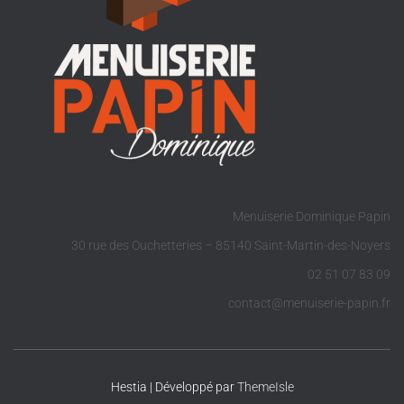
Menuiserie Dominique Papin
30 rue des Ouchetteries – 85140 Saint-Martin-des-Noyers
02 51 07 83 09
contact@menuiserie-papin.fr
Hestia | Développé par
ThemeIsle