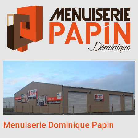
T
I
O
N
Menuiserie Dominique Papin