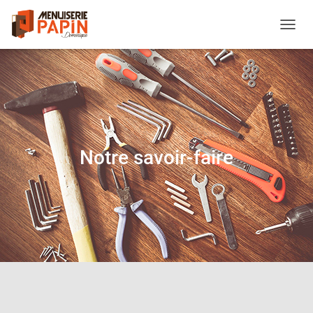
O
U
V
R
I
R
/
F
E
Notre savoir-faire
R
M
E
R
L
A
N
A
V
I
G
A